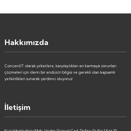
Hakkımızda
ConcentIT olarak şirketlere, karşılaştıkları en karmaşık sorunları
çözmeleri için derin bir endüstri bilgisi ve gerekli olan kapsamlı
yetkinlikleri sunarak yardımcı oluyoruz.
İletişim
Küçükbakkalköy Mah. Vedat Günyol Cad, Defne Sk No:1 Kat:10