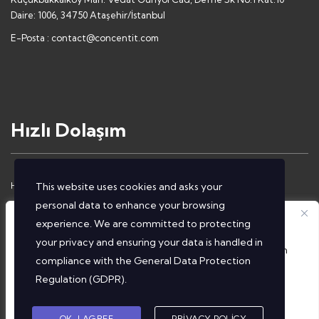
Daire: 1006, 34750 Ataşehir/İstanbul
E-Posta :
contact@concentit.com
Hızlı Dolaşım
Hakkımızda
İletişim
This website uses cookies and asks your
personal data to enhance your browsing
Çözümlerimiz
Gizlilik Politikası
Gizliliğinize Önem Veriyoruz
experience. We are committed to protecting
Hizmetlerimiz
Aydınlatma Metni
your privacy and ensuring your data is handled in
Tarayıcı deneyiminizi geliştirmek, kişiselleştirilmiş reklam
compliance with the
General Data Protection
veya içerik sunmak ve trafiğimizi analiz etmek amacıyla
Regulation (GDPR)
.
çerezler kullanıyoruz. 'Hepsini Kabul Et' seçeneğine
tıklayarak çerez kullanımımıza onay vermiş olursunuz.
OK, I AGREE
PRIVACY POLICY