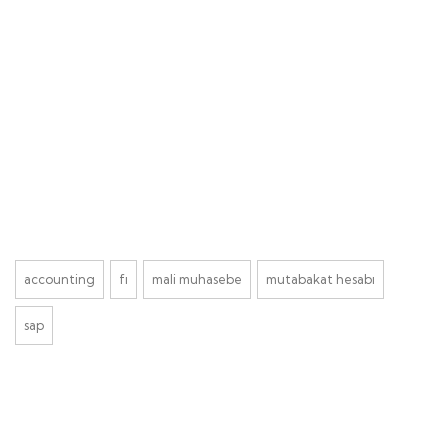
accounting
fi
mali muhasebe
mutabakat hesabı
sap