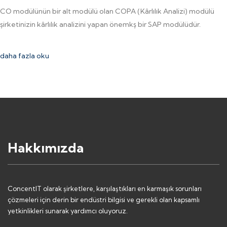
CO modülünün bir alt modülü olan COPA (Kârlılık Analizi) modülü
şirketinizin kârlılık analizini yapan önemkş bir SAP modülüdür.
daha fazla oku
Hakkımızda
ConcentIT olarak şirketlere, karşılaştıkları en karmaşık sorunları
çözmeleri için derin bir endüstri bilgisi ve gerekli olan kapsamlı
yetkinlikleri sunarak yardımcı oluyoruz.