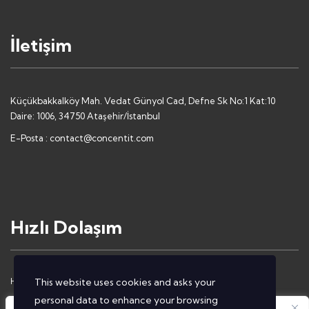
İletişim
Küçükbakkalköy Mah. Vedat Günyol Cad, Defne Sk No:1 Kat:10
Daire: 1006, 34750 Ataşehir/İstanbul
E-Posta :
contact@concentit.com
Hızlı Dolaşım
Hakkımızda
İletişim
This website uses cookies and asks your
personal data to enhance your browsing
Çözümlerimiz
Gizlilik Politikası