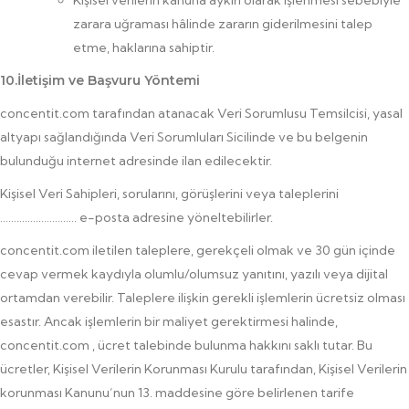
Kişisel verilerin kanuna aykırı olarak işlenmesi sebebiyle
zarara uğraması hâlinde zararın giderilmesini talep
etme, haklarına sahiptir.
10.İletişim ve Başvuru Yöntemi
concentit.com tarafından atanacak Veri Sorumlusu Temsilcisi, yasal
altyapı sağlandığında Veri Sorumluları Sicilinde ve bu belgenin
bulunduğu internet adresinde ilan edilecektir.
Kişisel Veri Sahipleri, sorularını, görüşlerini veya taleplerini
………………………. e-posta adresine yöneltebilirler.
concentit.com iletilen taleplere, gerekçeli olmak ve 30 gün içinde
cevap vermek kaydıyla olumlu/olumsuz yanıtını, yazılı veya dijital
ortamdan verebilir. Taleplere ilişkin gerekli işlemlerin ücretsiz olması
esastır. Ancak işlemlerin bir maliyet gerektirmesi halinde,
concentit.com , ücret talebinde bulunma hakkını saklı tutar. Bu
ücretler, Kişisel Verilerin Korunması Kurulu tarafından, Kişisel Verilerin
korunması Kanunu’nun 13. maddesine göre belirlenen tarife