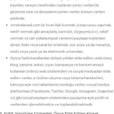
kayıtları, tarayıcı tarafından toplanan çerez verileri ile
gezinme süre ve detaylarını içeren veriler, konum verileri
şeklinde;
ornekalanadi.com ile ticari ilişki kurmak, iş başvurusu yapmak,
teklif vermek gibi amaçlarla, kartvizit, özgeçmiş (cv), teklif
vermek ve sair yollarla kişisel verilerini paylaşan kişilerden
alınan, fiziki veya sanal bir ortamda, yüz yüze ya da mesafeli,
sözlü veya yazılı ya da elektronik ortamdan;
Ayrıca farklı kanallardan dolaylı yoldan elde edilen, web sitesi,
blog, yarışma, anket, oyun, kampanya ve benzeri amaçlı
kullanılan (mikro) web sitelerinden ve sosyal medyadan elde
edilen veriler, e-bülten okuma veya tıklama hareketleri,
kamuya açık veri tabanlarının sunduğu veriler, sosyal medya
platformları (Facebook, Twitter, Google, Instagram, Snapchat
vs) gibi sosyal paylaşım sitelerinden paylaşıma açık profil ve
verilerden; işlenebilmekte ve toplanabilmektedir.
5. KVKK Yürürlüğe Girmeden Önce Elde Edilen Kişisel