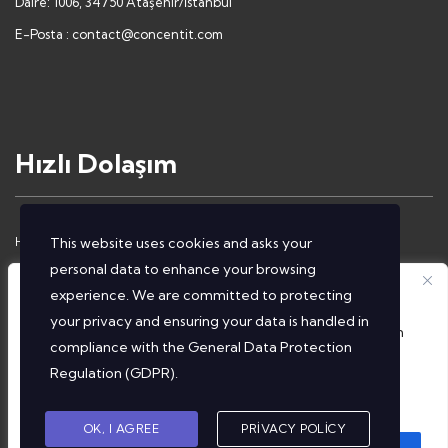
Daire: 1006, 34750 Ataşehir/İstanbul
E-Posta :
contact@concentit.com
Hızlı Dolaşım
Hakkımızda
İletişim
This website uses cookies and asks your
personal data to enhance your browsing
Çözümlerimiz
Gizlilik Politikası
Gizliliğinize Önem Veriyoruz
experience. We are committed to protecting
Hizmetlerimiz
Aydınlatma Metni
your privacy and ensuring your data is handled in
Tarayıcı deneyiminizi geliştirmek, kişiselleştirilmiş reklam
compliance with the
General Data Protection
veya içerik sunmak ve trafiğimizi analiz etmek amacıyla
Regulation (GDPR)
.
çerezler kullanıyoruz. 'Hepsini Kabul Et' seçeneğine
tıklayarak çerez kullanımımıza onay vermiş olursunuz.
OK, I AGREE
PRIVACY POLICY